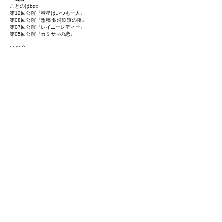
ことのはbox
第12回公演『彗星はいつも一人』
第08回公演『想稿 銀河鉄道の夜』
第07回公演『レイニーレディー』
第05回公演『カミサマの恋』
2018年
コスモル『ハウス&シーク』
tetsutaro produce『クジラの歌』
2017年
コスモル『ZigZag〜人生怪盗ノ話〜』
茶番主義!『ホテル・オリオン』
2016年
コスモル『しらゆき』
各駅停車『その流れを渡れ』
2015年
コスモル『Green (C)opera ~グリーン・コッペラ~』
2012年
KDANCE THEATER『ケンタウルスの露』
2011年
空気ノ機械ノ尾ッポ『~遠くあり近くある偉大なモノ 2011~』
大学在学中『から騒ぎ』『トロイの女たち』『ユビュ王』等に
全て英語上演