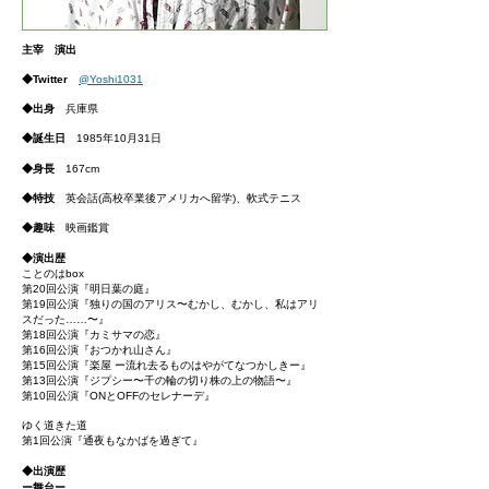
主宰 演出
◆Twitter
@Yoshi1031
◆出身
兵庫県
◆誕生日
1985年10月31日
◆
身長
167cm
◆特技
英会話(高校卒業後アメリカへ留学)、軟式テニス
◆趣味
映画鑑賞
◆演出歴
ことのはbox
第20回公演『明日葉の庭』
第19回公演『独りの国のアリス〜むかし、むかし、私はアリ
スだった……〜』
第18回公演『カミサマの恋』
第16回公演『おつかれ山さん』
第15回公演『楽屋 ー流れ去るものはやがてなつかしきー』
第13回公演『ジプシー〜千の輪の切り株の上の物語〜』
第10回公演『ONとOFFのセレナーデ』
ゆく道きた道
第1回公演『通夜もなかばを過ぎて』
◆出演歴
ー舞台ー