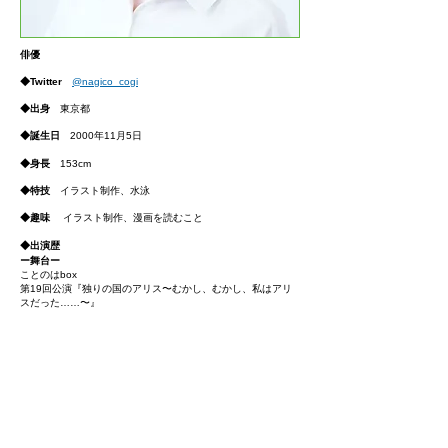
俳優
◆Twitter
@nagico_cogi
◆出身
東京都
◆誕生日
2000年11月5日
◆
身長
153cm
◆特技
イラスト制作、水泳
◆趣味
イラスト制作、漫画を読むこと
◆出演
歴
ー舞台ー
ことのはbox
第19回公演『独りの国のアリス〜むかし、むかし、私はアリ
スだった……〜』
2021年
LIVEDOG『レディ・ア・ゴーゴー!!2021』
文学座附属演劇研究所『新訳 十二夜 あるいは、お好きなよう
に』
2020年
文学座附属演劇研究所『女の一生』
文学座附属演劇研究所『わが町』