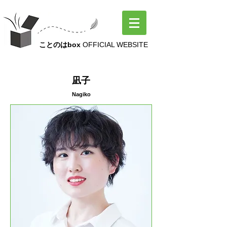
ことのはbox
OFFICIAL WEBSITE
MEMBER
凪子
Nagik
o